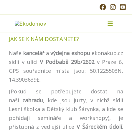
Přeskočit
na
obsah
JAK SE K NÁM DOSTANETE?
Naše
kancelář
a
výdejna eshopu
ekonakup.cz
sídlí v ulici
V Podbabě 29b/2602
v Praze 6,
GPS souřadnice místa jsou: 50.1225503N,
14.3903639E.
(Pokud se potřebujete dostat na
naši
zahradu
, kde jsou jurty, v nichž sídlí
Lesní školka a Dětský klub Šárynka, a kde se
pořádají semináře a workshopy), je
přístupná z vedlejší ulice
V Šáreckém údolí
.