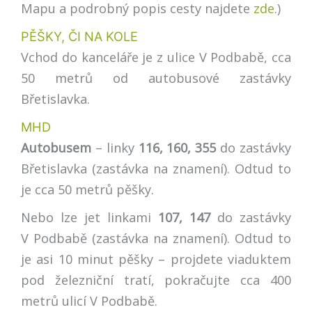
Mapu a podrobný popis cesty najdete
zde
.)
PĚŠKY, ČI NA KOLE
Vchod do kanceláře je z ulice V Podbabě, cca
50 metrů od autobusové zastávky
Břetislavka.
MHD
Autobusem
– linky
116, 160, 355
do zastávky
Břetislavka (zastávka na znamení). Odtud to
je cca 50 metrů pěšky.
Nebo lze jet linkami
107, 147
do zastávky
V Podbabě (zastávka na znamení). Odtud to
je asi 10 minut pěšky – projdete viaduktem
pod železniční tratí, pokračujte cca 400
metrů ulicí V Podbabě.